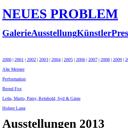
NEUES PROBLEM
Galerie
Ausstellung
Künstler
Pres
2000
|
2001
|
2002
|
2003
|
2004
|
2005
|
2006
|
2007
|
2008
|
2009
|
2
Alte Meister
Performation
Bernd Fox
Leila, Mario, Patsy, Reinhold, Syd & Gäste
Holger Lang
Ausstellungen 2013