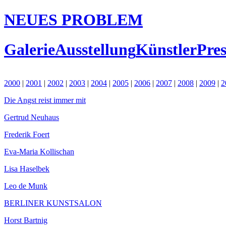
NEUES PROBLEM
Galerie
Ausstellung
Künstler
Pres
2000
|
2001
|
2002
|
2003
|
2004
|
2005
|
2006
|
2007
|
2008
|
2009
|
2
Die Angst reist immer mit
Gertrud Neuhaus
Frederik Foert
Eva-Maria Kollischan
Lisa Haselbek
Leo de Munk
BERLINER KUNSTSALON
Horst Bartnig