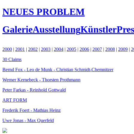
NEUES PROBLEM
Galerie
Ausstellung
Künstler
Pres
2000
|
2001
|
2002
|
2003
|
2004
|
2005
|
2006
|
2007
|
2008
|
2009
|
2
30 Claims
Bernd Fox - Leo de Munk - Christian Schmidt-Chemnitzer
Werner Kernebeck - Thorsten Prothmann
Peter Farkas - Reinhold Gottwald
ART FORM
Frederik Foert - Mathias Heinz
Uwe Jonas - Max Querfeld