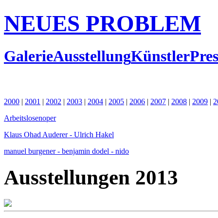
NEUES PROBLEM
Galerie
Ausstellung
Künstler
Pres
2000
|
2001
|
2002
|
2003
|
2004
|
2005
|
2006
|
2007
|
2008
|
2009
|
2
Arbeitslosenoper
Klaus Ohad Auderer - Ulrich Hakel
manuel burgener - benjamin dodel - nido
Ausstellungen 2013