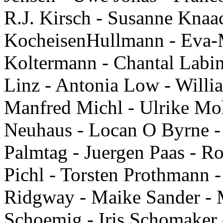
R.J. Kirsch - Susanne Knaa
KocheisenHullmann - Eva-M
Koltermann - Chantal Labins
Linz - Antonia Low - Willi
Manfred Michl - Ulrike Mo
Neuhaus - Locan O Byrne - 
Palmtag - Juergen Paas - Ro
Pichl - Torsten Prothmann 
Ridgway - Maike Sander - 
Schoemig - Iris Schomaker 