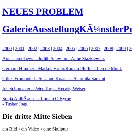
NEUES PROBLEM
Galerie
Ausstellung
KÃ¼nstler
Pr
2000
|
2001
|
2002
|
2003
|
2004
|
2005
|
2006
|
2007
|
2008
|
2009
|
2
Anna Jemolaewa - Judith Schwinn - Anne Stazkiewicz
Gerhard Himmer - Markus Hofer/Roman Pfeffer - Leo de Munk
Gilles Fromonteil - Susanne Knaack - Sharmila Samant
Iris Schomaker - Peter Torp - Herwig Weiser
Sonja AhlhÃ¤user - Lorcan O'Byrne
- Tushar Joag
Die dritte Mitte Sieben
ein Bild • ein Video • eine Skulptur