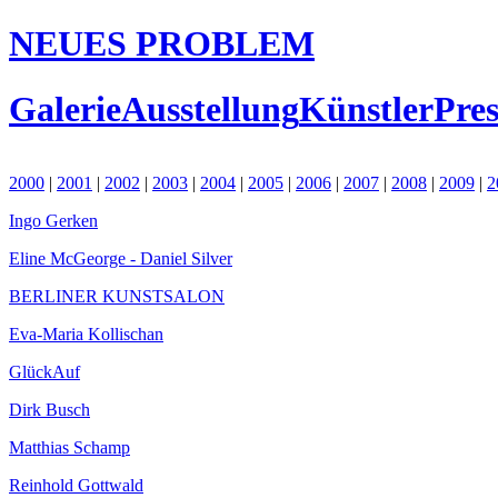
NEUES PROBLEM
Galerie
Ausstellung
Künstler
Pres
2000
|
2001
|
2002
|
2003
|
2004
|
2005
|
2006
|
2007
|
2008
|
2009
|
2
Ingo Gerken
Eline McGeorge - Daniel Silver
BERLINER KUNSTSALON
Eva-Maria Kollischan
GlückAuf
Dirk Busch
Matthias Schamp
Reinhold Gottwald