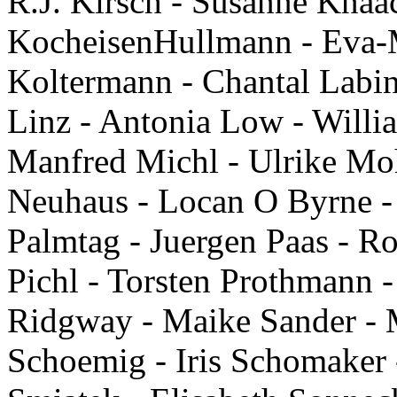
R.J. Kirsch - Susanne Knaa
KocheisenHullmann - Eva-M
Koltermann - Chantal Labins
Linz - Antonia Low - Willi
Manfred Michl - Ulrike Mo
Neuhaus - Locan O Byrne - 
Palmtag - Juergen Paas - Ro
Pichl - Torsten Prothmann 
Ridgway - Maike Sander - 
Schoemig - Iris Schomaker 