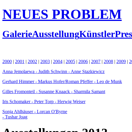
NEUES PROBLEM
Galerie
Ausstellung
Künstler
Pres
2000
|
2001
|
2002
|
2003
|
2004
|
2005
|
2006
|
2007
|
2008
|
2009
|
2
Anna Jemolaewa - Judith Schwinn - Anne Stazkiewicz
Gerhard Himmer - Markus Hofer/Roman Pfeffer - Leo de Munk
Gilles Fromonteil - Susanne Knaack - Sharmila Samant
Iris Schomaker - Peter Torp - Herwig Weiser
Sonja Ahlhäuser - Lorcan O'Byrne
- Tushar Joag