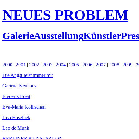
NEUES PROBLEM
Galerie
Ausstellung
Künstler
Pres
2000
|
2001
|
2002
|
2003
|
2004
|
2005
|
2006
|
2007
|
2008
|
2009
|
2
Die Angst reist immer mit
Gertrud Neuhaus
Frederik Foert
Eva-Maria Kollischan
Lisa Haselbek
Leo de Munk
BERLINER KUNSTSALON