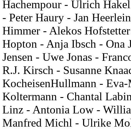
Hachempour - Ulrich Hakel
- Peter Haury - Jan Heerlein
Himmer - Alekos Hofstetter
Hopton - Anja Ibsch - Ona J
Jensen - Uwe Jonas - Franc
R.J. Kirsch - Susanne Knaa
KocheisenHullmann - Eva-M
Koltermann - Chantal Labins
Linz - Antonia Low - Willi
Manfred Michl - Ulrike Mo