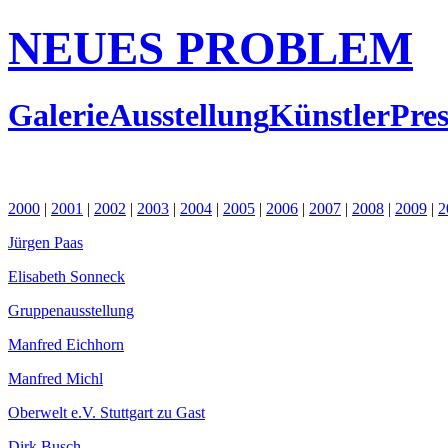
NEUES PROBLEM
Galerie
Ausstellung
Künstler
Pres
2000
|
2001
|
2002
|
2003
|
2004
|
2005
|
2006
|
2007
|
2008
|
2009
|
2
Jürgen Paas
Elisabeth Sonneck
Gruppenausstellung
Manfred Eichhorn
Manfred Michl
Oberwelt e.V. Stuttgart zu Gast
Dirk Busch