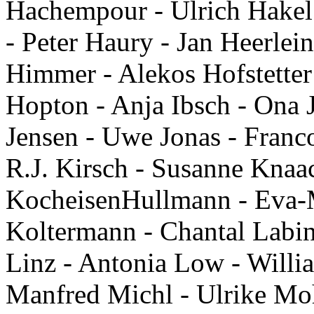
Hachempour - Ulrich Hakel
- Peter Haury - Jan Heerlein
Himmer - Alekos Hofstetter
Hopton - Anja Ibsch - Ona J
Jensen - Uwe Jonas - Franc
R.J. Kirsch - Susanne Knaa
KocheisenHullmann - Eva-M
Koltermann - Chantal Labins
Linz - Antonia Low - Willi
Manfred Michl - Ulrike Mo