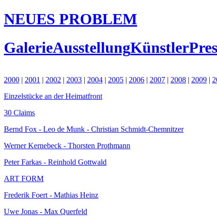
NEUES PROBLEM
Galerie
Ausstellung
Künstler
Pres
2000
|
2001
|
2002
|
2003
|
2004
|
2005
|
2006
|
2007
|
2008
|
2009
|
2
Einzelstücke an der Heimatfront
30 Claims
Bernd Fox - Leo de Munk - Christian Schmidt-Chemnitzer
Werner Kernebeck - Thorsten Prothmann
Peter Farkas - Reinhold Gottwald
ART FORM
Frederik Foert - Mathias Heinz
Uwe Jonas - Max Querfeld