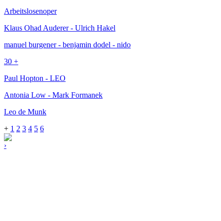
Arbeitslosenoper
Klaus Ohad Auderer - Ulrich Hakel
manuel burgener - benjamin dodel - nido
30 +
Paul Hopton - LEO
Antonia Low - Mark Formanek
Leo de Munk
+
1
2
3
4
5
6
›